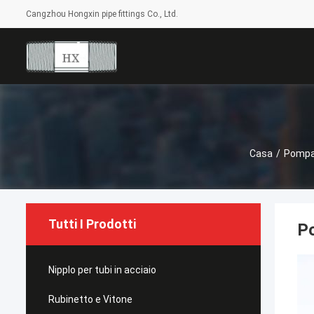
Cangzhou Hongxin pipe fittings Co., Ltd.
Casa
/
Pompa
Tutti I Prodotti
Po
Nipplo per tubi in acciaio
Rubinetto e Vitone