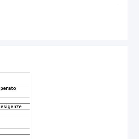
uperato
e esigenze