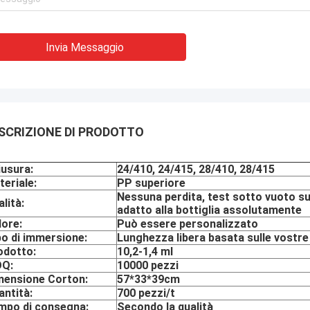
Invia Messaggio
SCRIZIONE DI PRODOTTO
iusura:
24/410, 24/415, 28/410, 28/415
eriale:
PP superiore
Nessuna perdita, test sotto vuoto s
lità:
adatto alla bottiglia assolutamente
lore:
Può essere personalizzato
bo di immersione:
Lunghezza libera basata sulle vostr
odotto:
10,2-1,4 ml
Q:
10000 pezzi
mensione Corton:
57*33*39cm
antità:
700 pezzi/t
mpo di consegna:
Secondo la qualità