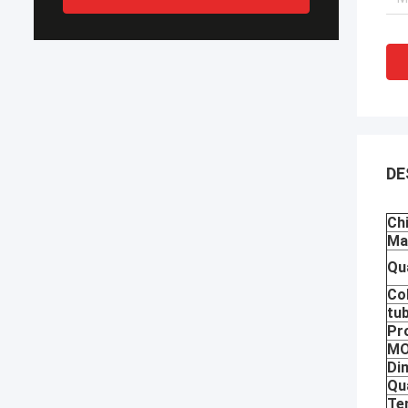
DE
Ch
Mat
Qua
Co
tu
Pr
MO
Di
Qu
Te