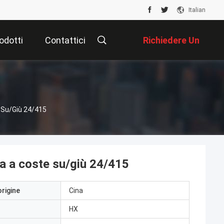
Italian
odotti
Contattici
Richiedere Un
Preventivo
 Su/giù 24/415
ta a coste su/giù 24/415
origine
Cina
HX