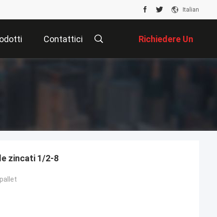
Italian
odotti
Contattici
Richiedere Un
Preventivo
le zincati 1/2-8
pallet