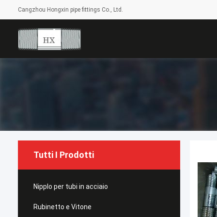
Cangzhou Hongxin pipe fittings Co., Ltd.
Tutti I Prodotti
Nipplo per tubi in acciaio
Rubinetto e Vitone