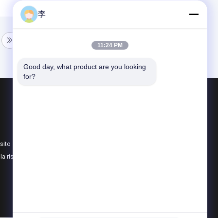
李
11:24 PM
Good day, what product are you looking 
for?
Prodotti
Nipplo per tubi in acciaio
Rubinetto e Vitone
sito
presa di tubi in acciaio
lla riservatezza
Tutte le categorie