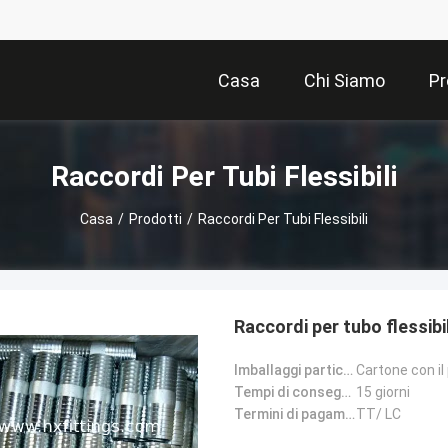
Casa
Chi Siamo
Pr
Raccordi Per Tubi Flessibili
Casa
/
Prodotti
/
Raccordi Per Tubi Flessibili
Raccordi per tubo flessibi
Imballaggi particolari:
Cartone con il 
Tempi di consegna:
15 giorni
Termini di pagamento:
TT/ LC