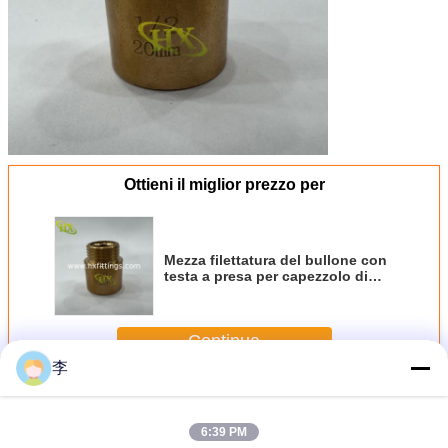
Ottieni il miglior prezzo per
Mezza filettatura del bullone con
testa a presa per capezzolo di
estensione del connettore in
ottone da 1/2 di qualità calda
Continua
李
Accessorio per tubi d'ottone
Più
6:39 PM