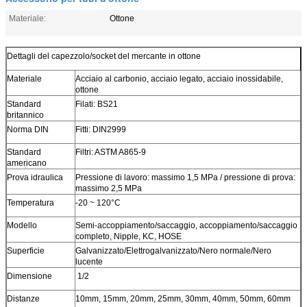
Materiale:
Ottone
Dettagli del capezzolo/socket del mercante in ottone
Materiale
Acciaio al carbonio, acciaio legato, acciaio inossidabile,
ottone
Standard
Filati: BS21
britannico
Norma DIN
Fitti: DIN2999
Standard
Filtri: ASTM A865-9
americano
Prova idraulica
Pressione di lavoro: massimo 1,5 MPa / pressione di prova:
massimo 2,5 MPa
Temperatura
-20 ~ 120°C
Modello
Semi-accoppiamento/saccaggio, accoppiamento/saccaggio
completo, Nipple, KC, HOSE
Superficie
Galvanizzato/Elettrogalvanizzato/Nero normale/Nero
lucente
Dimensione
1/2
Distanze
10mm, 15mm, 20mm, 25mm, 30mm, 40mm, 50mm, 60mm