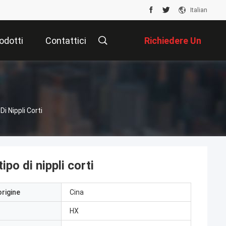
Italian
odotti
Contattici
Richiedere Un
Preventivo
Di Nippli Corti
ipo di nippli corti
origine
Cina
HX