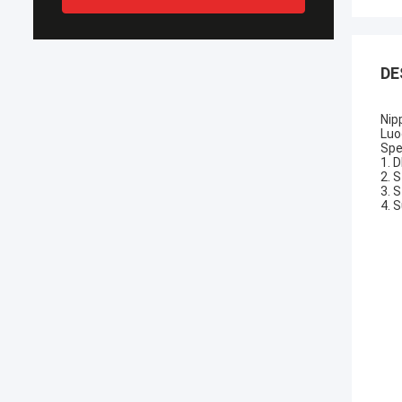
DE
Nipp
Luo
Spe
1. 
2. 
3. 
4. 