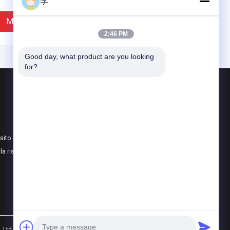
李
Miglior Prezzo
Miglior Prezzo
2:46 PM
Good day, what product are you looking 
for?
Prodotti
Nipplo per tubi in acciaio
Rubinetto e Vitone
sito
presa di tubi in acciaio
lla riservatezza
Tutte le categorie
plo per tubo in acciaio
Tabella delle dimensioni
cato ASTM A733 con
dei nippli per tubi di
ettatura NPT |
saldatura neri da 1/2
duttore: Hongxin
pollice | Fabbrica cinese -
Cangzhou Hongxin
Miglior Prezzo
Miglior Prezzo
 Ltd.. All Rights Reserved.