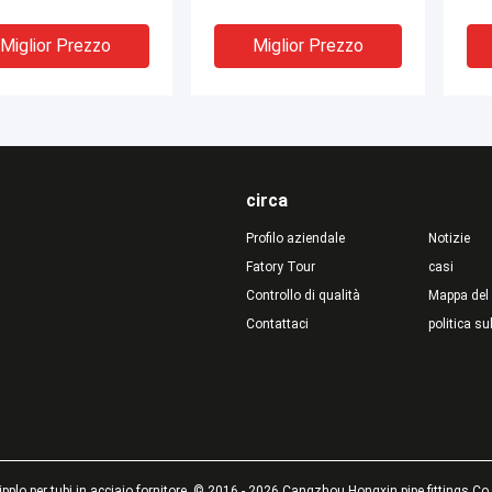
rdi in acciaio
Nippli per tubi in acciaio
ato nipplo maschio
Miglior Prezzo
Miglior Prezzo
circa
Profilo aziendale
Notizie
Fatory Tour
casi
Controllo di qualità
Mappa del 
Contattaci
politica su
o saldato lungo in
nippli in acciaio al
Nip
io al carbonio nero
carbonio neri e zincati
zin
ilettatura GOST
per tubi lunghi
fil
Pro
Miglior Prezzo
Miglior Prezzo
pplo per tubi in acciaio fornitore. © 2016 - 2026 Cangzhou Hongxin pipe fittings Co.,