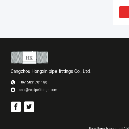
racco
zinc
Cangzhou Hongxin pipe fittings Co., Ltd.
+8615831701180
sale@hxpipefittings.com
Nippl
accia
per f
Porcellana buon qualità Ni