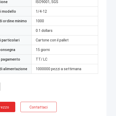
zione
ISO9001, SGS
i modello
1/4-12
di ordine minimo
1000
0.1 dollars
 particolari
Cartone con il pallet
 consegna
15 giorni
i pagamento
TT/ LC
di alimentazione
1000000 pezzi a settimana
Prezzo
Contattaci