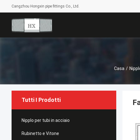
Cangzhou Hongxin pipe fittings Co., Ltd.
Casa
/
Nippl
Tutti I Prodotti
Fa
Nipplo per tubi in acciaio
Rubinetto e Vitone