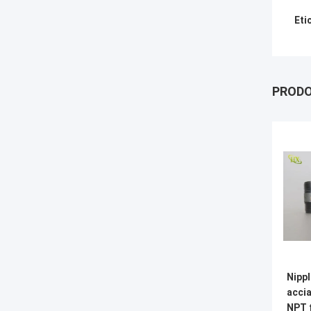
Eti
PRODO
Nippl
accia
NPT 