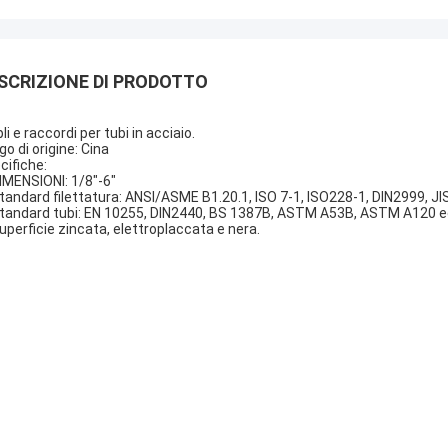
SCRIZIONE DI PRODOTTO
li e raccordi per tubi in acciaio.
go di origine: Cina
cifiche:
DIMENSIONI: 1/8"-6"
Standard filettatura: ANSI/ASME B1.20.1, ISO 7-1, ISO228-1, DIN2999, J
Standard tubi: EN 10255, DIN2440, BS 1387B, ASTM A53B, ASTM A120 e
Superficie zincata, elettroplaccata e nera.