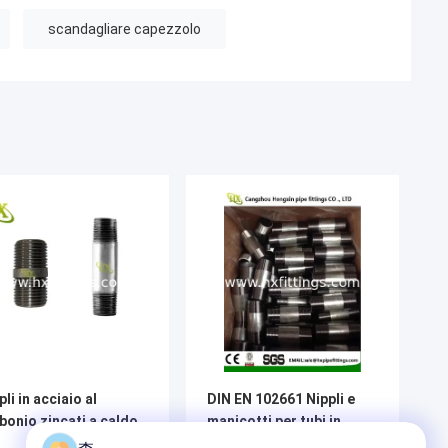
scandagliare capezzolo
pli in acciaio al
DIN EN 102661 Nippli e
bonio zincati a caldo
manicotti per tubi in
acciaio zincato e nero