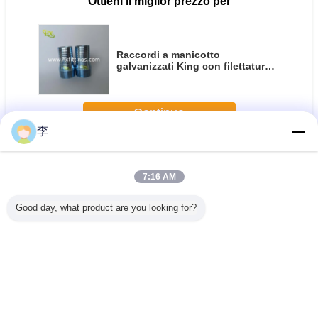
Ottieni il miglior prezzo per
Raccordi a manicotto
galvanizzati King con filettatura
DIN 2986 | Cangzhou Hongxin
Continua
李
Mammiferi regali
Più
7:16 AM
Good day, what product are you looking for?
i regali
Nipplo King
Cos'è un
Fittings di
Raccordi 
zincato con
capezzolo Hex
capezzolo in
king in a
filettatura NPT |
King? - Cangzhou
acciaio al
zincato 1/
Produttore cinese
Hongxin
carbonio.
BSP
Cambi la lingua
Italian