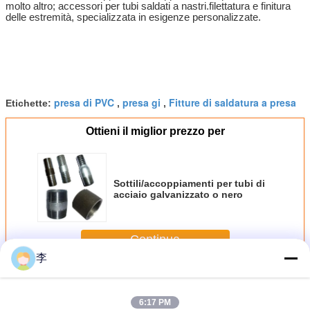
molto altro; accessori per tubi saldati a nastri.filettatura e finitura
delle estremità, specializzata in esigenze personalizzate.
presa di PVC
presa gi
Fitture di saldatura a presa
Etichette:
,
,
Ottieni il miglior prezzo per
Sottili/accoppiamenti per tubi di
acciaio galvanizzato o nero
Continua
李
Presa di tubi in acciaio
Più
6:17 PM