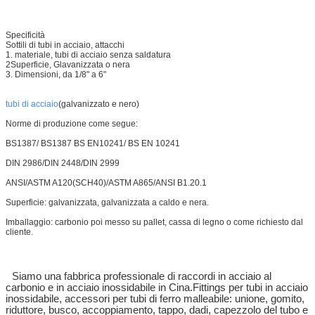
Specificità
Sottili di tubi in acciaio, attacchi
1. materiale, tubi di acciaio senza saldatura
2Superficie, Glavanizzata o nera
3. Dimensioni, da 1/8" a 6"
tubi di acciaio
(galvanizzato e nero)
Norme di produzione come segue:
BS1387/ BS1387 BS EN10241/ BS EN 10241
DIN 2986/DIN 2448/DIN 2999
ANSI/ASTM A120(SCH40)/ASTM A865/ANSI B1.20.1
Superficie: galvanizzata, galvanizzata a caldo e nera.
Imballaggio: carbonio poi messo su pallet, cassa di legno o come richiesto dal
cliente.
Siamo una fabbrica professionale di raccordi in acciaio al
carbonio e in acciaio inossidabile in Cina.Fittings per tubi in acciaio
inossidabile, accessori per tubi di ferro malleabile: unione, gomito,
riduttore, busco, accoppiamento, tappo, dadi, capezzolo del tubo e