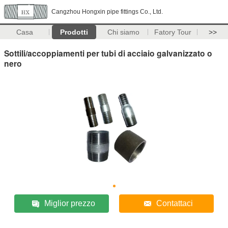
Cangzhou Hongxin pipe fittings Co., Ltd.
Casa
Prodotti
Chi siamo
Fatory Tour
>>
Sottili/accoppiamenti per tubi di acciaio galvanizzato o
nero
Miglior prezzo
Contattaci