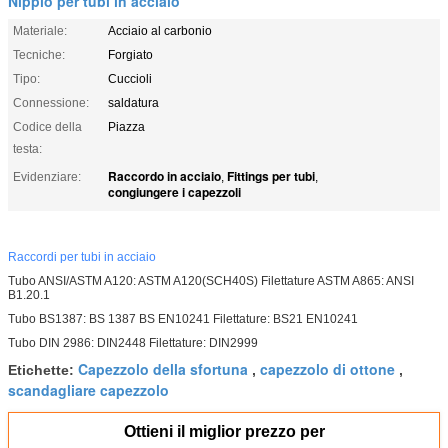
Nipplo per tubi in acciaio
Materiale:
Acciaio al carbonio
Tecniche:
Forgiato
Tipo:
Cuccioli
Connessione:
saldatura
Codice della
Piazza
testa:
Raccordo in acciaio
Fittings per tubi
Evidenziare:
,
,
congiungere i capezzoli
Raccordi per tubi in acciaio
Tubo ANSI/ASTM A120: ASTM A120(SCH40S) Filettature ASTM A865: ANSI
B1.20.1
Tubo BS1387: BS 1387 BS EN10241 Filettature: BS21 EN10241
Tubo DIN 2986: DIN2448 Filettature: DIN2999
Capezzolo della sfortuna
capezzolo di ottone
Etichette:
,
,
scandagliare capezzolo
Ottieni il miglior prezzo per