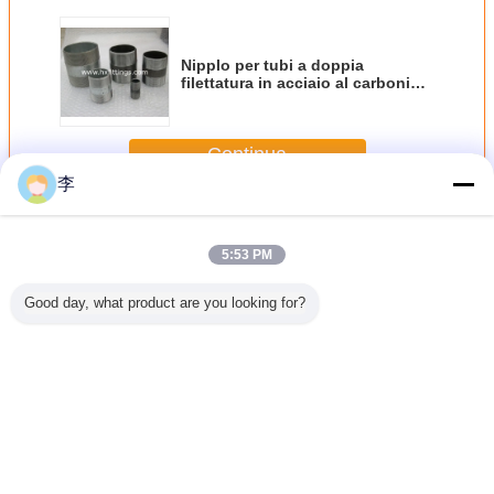
Nipplo per tubi a doppia
filettatura in acciaio al carbonio
per panificazione
Continua
李
Nipplo per tubi in acciaio
Più
5:53 PM
Good day, what product are you looking for?
acciaio al
DIN EN 102661
Nipplo saldato
nippli in acciaio al
Nippli l
zincati a
Nippli e manicotti
lungo in acciaio al
carbonio neri e
idraulici i
ldo
per tubi in acciaio
carbonio nero per
zincati per tubi
al carbon
zincato e nero
filettatura GOST
lunghi
NPT filet
maschio r
in acciaio
Cambi la lingua
nipplo m
Italian