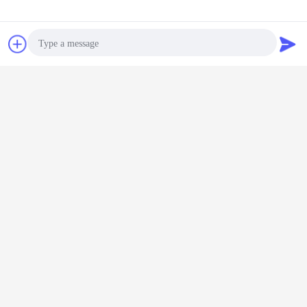
Chiacchierare
Richiedere un
preventivo
Photo
Video Call
Audio Call