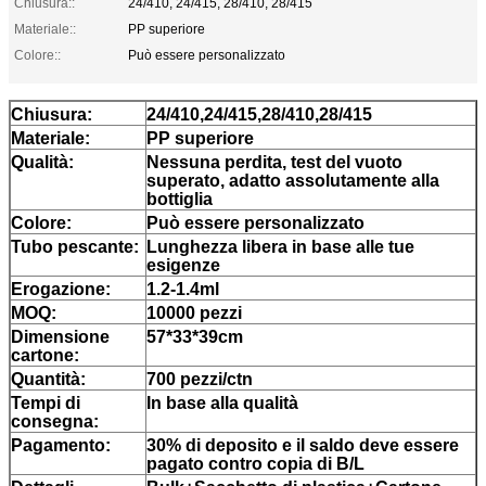
Chiusura::
24/410, 24/415, 28/410, 28/415
Materiale::
PP superiore
Colore::
Può essere personalizzato
Chiusura:
24/410,24/415,28/410,28/415
Materiale:
PP superiore
Qualità:
Nessuna perdita, test del vuoto
superato, adatto assolutamente alla
bottiglia
Colore:
Può essere personalizzato
Tubo pescante:
Lunghezza libera in base alle tue
esigenze
Erogazione:
1.2-1.4ml
MOQ:
10000 pezzi
Dimensione
57*33*39cm
cartone:
Quantità:
700 pezzi/ctn
Tempi di
In base alla qualità
consegna:
Pagamento:
30% di deposito e il saldo deve essere
pagato contro copia di B/L