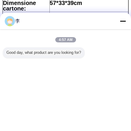
Dimensione
57*33*39cm
cartone:
Quantità:
700 pezzi/ctn
李
Tempi di
In base alla qualità
consegna:
Pagamento:
30% di deposito e il saldo
deve essere pagato contro
4:57 AM
copia di B/L
Dettagli
Bulk+Sacchetto di
Good day, what product are you looking for?
dell'imballaggio:
plastica+Cartone standard
PORTO FOB:
PORTO DI TIANJIN
Codice HS:
8413200000