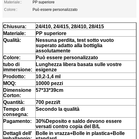
Materiale::
PP superiore
Colore::
Può essere personalizzato
Chiusura:
24/410, 24/415, 28/410, 28/415
Materiale:
PP superiore
Qualità:
Nessuna perdita, test sotto vuoto
superato adatto alla bottiglia
assolutamente
Colore:
Può essere personalizzato
tubo di
Lunghezza libera basata sulle vostre
immersione:
esigenze
Prodotto:
10,2-1,4 ml
MOQ:
10000 pezzi
Dimensione
57*33*39cm
Corton:
Quantità:
700 pezzi/t
Tempo di
Secondo la qualità
consegna:
Pagamento:
30%Deposito e saldo devono essere
versati contro copia del B/L
Dettagli dell'
Bolle in vrazza+Bolle in plastica+Bolle
imballaggio:
standard