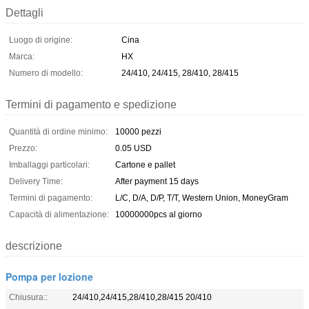
Dettagli
Luogo di origine:
Cina
Marca:
HX
Numero di modello:
24/410, 24/415, 28/410, 28/415
Termini di pagamento e spedizione
Quantità di ordine minimo:
10000 pezzi
Prezzo:
0.05 USD
Imballaggi particolari:
Cartone e pallet
Delivery Time:
After payment 15 days
Termini di pagamento:
L/C, D/A, D/P, T/T, Western Union, MoneyGram
Capacità di alimentazione:
10000000pcs al giorno
descrizione
Pompa per lozione
Chiusura::
24/410,24/415,28/410,28/415 20/410