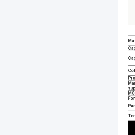
Mat
Cap
Cap
Col
Pr
Man
sup
MO
For
Pa
Te