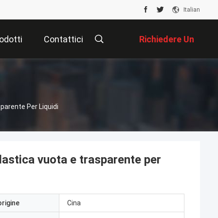
Italian
odotti
Contattici
Richiedere Un
Preventivo
parente Per Liquidi
lastica vuota e trasparente per
origine
Cina