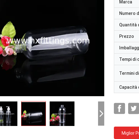
Marca
Numero d
Quantità 
Prezzo
Imballaggi
Tempi di
Termini d
Capacità 
Miglior 