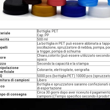
Bottiglia: PET
eriale
Cap: PP
acità
500 ml
La bottiglia in PET può essere abbinata a tappo
pelli
oscillazione, spruzzatore di nebbia, pompa, p
a trigger, pompa di schiuma
Chiaro,colorito (può essere utilizzato secondo l
ore
opaco
ezzo
Secondo la capacità e la stampa
ipolazione
Colorante, elettroplate, serigrafia
erficiale
Q
5000 pcs (bottiglia PET) 10000 pcs (spruzzat
nitura di campioni
Libero
Bottiglia e spruzzatore saranno confezionati
cco
di esportazione
Circa 30 giorni dopo aver ricevuto il pagamento
mpo di consegna
campioni ((Tempo specifico secondo il prodotto