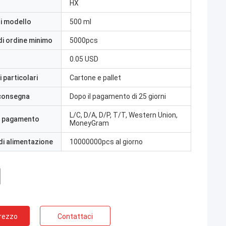
HX
i modello
500 ml
di ordine minimo
5000pcs
0.05 USD
 particolari
Cartone e pallet
 consegna
Dopo il pagamento di 25 giorni
L/C, D/A, D/P, T/T, Western Union,
i pagamento
MoneyGram
di alimentazione
10000000pcs al giorno
Prezzo
Contattaci