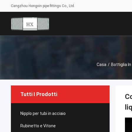
Cangzhou Hongxin pipe fittings Co., Ltd.
Casa
/
Bottiglia I
Tutti I Prodotti
Co
li
Nipplo per tubi in acciaio
Rubinetto e Vitone