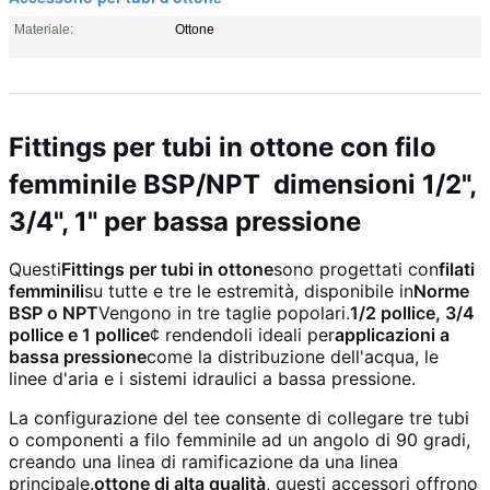
Materiale:
Ottone
Fittings per tubi in ottone con filo
femminile BSP/NPT ️ dimensioni 1/2",
3/4", 1" per bassa pressione
Questi
Fittings per tubi in ottone
sono progettati con
filati
femminili
su tutte e tre le estremità, disponibile in
Norme
BSP o NPT
Vengono in tre taglie popolari.
1/2 pollice, 3/4
pollice e 1 pollice
¢ rendendoli ideali per
applicazioni a
bassa pressione
come la distribuzione dell'acqua, le
linee d'aria e i sistemi idraulici a bassa pressione.
La configurazione del tee consente di collegare tre tubi
o componenti a filo femminile ad un angolo di 90 gradi,
creando una linea di ramificazione da una linea
principale.
ottone di alta qualità
, questi accessori offrono