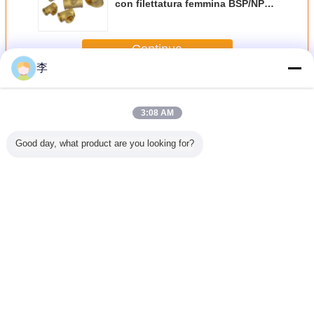
con filettatura femmina BSP/NPT
disponibili nelle dimensioni 1/2"
3/4" 1" per bassa pressione.
Continua
李
Accessorio per tubi d'ottone
Più
3:08 AM
Good day, what product are you looking for?
 idraulici
Raccordi per tubi
Raccordi per tubi
Nipplo di
Raccordo 
xin -
a T in ottone con
in ottone raccordo
prolunga in ottone
semifile
ure per
filettatura femmina
idraulico in ottone
- produttore in
interno in
idraulici
BSP/NPT
raccordo a T filetto
Cina
senza pi
 - T per
disponibili nelle
femmina 3/8-2
Per imp
ottone e
dimensioni 1/2"
"raccordo a T per
idraulici,
Cambi la lingua
idraulici
3/4" 1" per bassa
tubo in rame
gas e pet
ttone
pressione.
prezzo di
Raccordo p
Italian
fabbrica-Hongxin.
Hong
Casa
|
Chi siamo
|
Contattaci
|
Sitemap
|
Privacy Policy