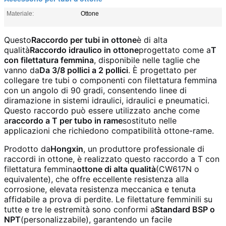
Materiale:
Ottone
Questo
Raccordo per tubi in ottone
è di alta
qualità
Raccordo idraulico in ottone
progettato come a
T
con filettatura femmina
, disponibile nelle taglie che
vanno da
Da 3/8 pollici a 2 pollici
. È progettato per
collegare tre tubi o componenti con filettatura femmina
con un angolo di 90 gradi, consentendo linee di
diramazione in sistemi idraulici, idraulici e pneumatici.
Questo raccordo può essere utilizzato anche come
a
raccordo a T per tubo in rame
sostituto nelle
applicazioni che richiedono compatibilità ottone-rame.
Prodotto da
Hongxin
, un produttore professionale di
raccordi in ottone, è realizzato questo raccordo a T con
filettatura femmina
ottone di alta qualità
(CW617N o
equivalente), che offre eccellente resistenza alla
corrosione, elevata resistenza meccanica e tenuta
affidabile a prova di perdite. Le filettature femminili su
tutte e tre le estremità sono conformi a
Standard BSP o
NPT
(personalizzabile), garantendo un facile