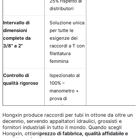
25% rispetto ai
distributori
Intervallo di
Soluzione unica
dimensioni
per tutte le
complete da
esigenze dei
3/8" a 2"
raccordi a T con
filettatura
femmina
Controllo di
Ispezionato al
qualità rigoroso
100% –
manometro +
prova di
pressione
Hongxin produce raccordi per tubi in ottone da oltre un
Flessibilità
BSP / NPT /
decennio, servendo appaltatori idraulici, grossisti e
fornitori industriali in tutto il mondo. Quando scegli
standard del filo
BSPT –
Hongxin, ottieni
prezzo di fabbrica, qualità affidabile e
produciamo tutti