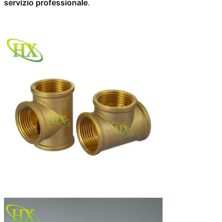
servizio professionale
.
i tipi
Opzioni
CW617N, ottone
materiali
DZR, disponibile
ottone senza
piombo
Tempi di
10-20 giorni per
consegna rapidi
ordini
all'ingrosso
Servizio
Logo
dell'OEM
personalizzato,
confezione e
specifiche
accettate
Esperienza di
Spedito in