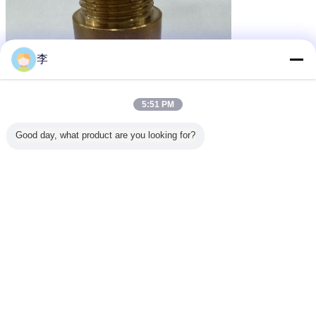
李
5:51 PM
Good day, what product are you looking for?
Ottieni il miglior prezzo per
Raccordi per tubi in ottone
raccordo idraulico in ottone
raccordo a T filetto femmina 3/8-2
"raccordo a T per tubo in rame
prezzo di fabbrica-Hongxin.
Continua
Accessorio per tubi d'ottone
Più