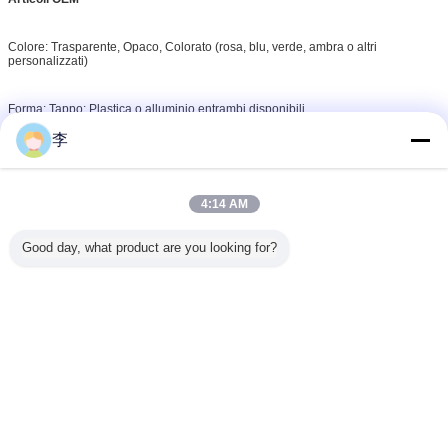
Colore: Trasparente, Opaco, Colorato (rosa, blu, verde, ambra o altri
personalizzati)
Forma: Tappo: Plastica o alluminio entrambi disponibili
李
Sono disponibili tappo a vite ordinario, tappo a leva, spruzzo a nebulizzazione,
pompa per lozione, pompa per schiuma, spruzzatore a grilletto.
4:14 AM
Abbiamo tutti i tipi di bottiglie di plastica, non esitare a contattarci per maggiori
informazioni!
Good day, what product are you looking for?
FAQ
1. Quali sono i processi dell'ordine?
a. Richiesta - forniscici le tue esigenze.
b. Campioni - ti forniremo i campioni di cui hai bisogno.
c. PI - ti forniremo il PI dopo la conferma dei campioni.