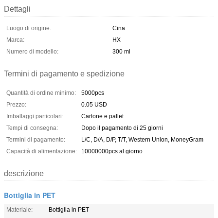
Dettagli
Luogo di origine:
Cina
Marca:
HX
Numero di modello:
300 ml
Termini di pagamento e spedizione
Quantità di ordine minimo:
5000pcs
Prezzo:
0.05 USD
Imballaggi particolari:
Cartone e pallet
Tempi di consegna:
Dopo il pagamento di 25 giorni
Termini di pagamento:
L/C, D/A, D/P, T/T, Western Union, MoneyGram
Capacità di alimentazione:
10000000pcs al giorno
descrizione
Bottiglia in PET
Materiale:
Bottiglia in PET