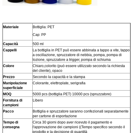
Materiale
Bottiglia: PET
Cap: PP
Capacità
500 ml
Cappelli
La bottiglia in PET può essere abbinata a tappo a vite, tappo
a oscillazione, spruzzatore di nebbia, pompa, pompa di
lozione, spruzzatore a trigger, pompa di schiuma
Colore
Chiaro,colorito (può essere utilizzato secondo la richiesta
del cliente), opaco
Prezzo
Secondo la capacità e la stampa
Manipolazione
Colorante, elettroplate, serigrafia
superficiale
MOQ
5000 pcs (bottiglia PET) 10000 pcs (spruzzatore)
Fornitura di
Libero
campioni
Pacco
Bottiglia e spruzzatore saranno confezionati separatamente
per cartone di esportazione
Tempo di
Circa 30 giorni dopo aver ricevuto il pagamento e
consegna
l'approvazione dei campioni ((Tempo specifico secondo il
prodotto e la decisione di quantità