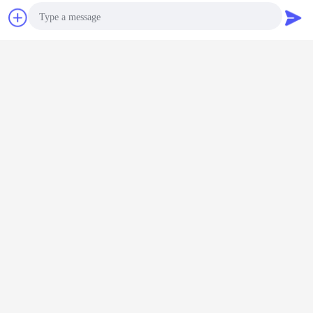
Chiacchierare
Richiedere un
preventivo
Photo
Video Call
Audio Call