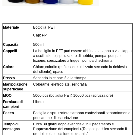
Materiale
Bottiglia: PET
Cap: PP
Capacità
500 ml
Cappelli
La bottiglia in PET può essere abbinata a tappo a vite, tappo
a oscillazione, spruzzatore di nebbia, pompa, pompa di
lozione, spruzzatore a trigger, pompa di schiuma
Colore
Chiaro,colorito (può essere utilizzato secondo la richiesta
del cliente), opaco
Prezzo
Secondo la capacità e la stampa
Manipolazione
Colorante, elettroplate, serigrafia
superficiale
MOQ
5000 pcs (bottiglia PET) 10000 pcs (spruzzatore)
Fornitura di
Libero
campioni
Pacco
Bottiglia e spruzzatore saranno confezionati separatamente
per cartone di esportazione
Tempo di
Circa 30 giorni dopo aver ricevuto il pagamento e
consegna
l'approvazione dei campioni ((Tempo specifico secondo il
prodotto e la decisione di quantità