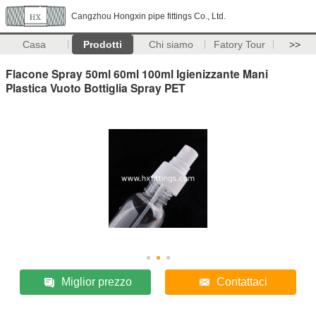
Cangzhou Hongxin pipe fittings Co., Ltd.
Casa
Prodotti
Chi siamo
Fatory Tour
>>
Flacone Spray 50ml 60ml 100ml Igienizzante Mani
Plastica Vuoto Bottiglia Spray PET
Miglior prezzo
Contattaci