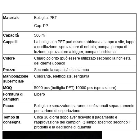
Materiale
Bottiglia: PET
Cap: PP
Capacità
500 ml
Cappelli
La bottiglia in PET può essere abbinata a tappo a vite, tappo
a oscillazione, spruzzatore di nebbia, pompa, pompa di
lozione, spruzzatore a trigger, pompa di schiuma
Colore
Chiaro,colorito (può essere utilizzato secondo la richiesta
del cliente), opaco
Prezzo
Secondo la capacità e la stampa
Manipolazione
Colorante, elettroplate, serigrafia
superficiale
MOQ
5000 pcs (bottiglia PET) 10000 pcs (spruzzatore)
Fornitura di
Libero
campioni
Pacco
Bottiglia e spruzzatore saranno confezionati separatamente
per cartone di esportazione
Tempo di
Circa 30 giorni dopo aver ricevuto il pagamento e
consegna
l'approvazione dei campioni ((Tempo specifico secondo il
prodotto e la decisione di quantità