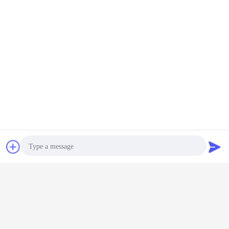
Chiacchierare
Richiedere un
preventivo
Photo
Video Call