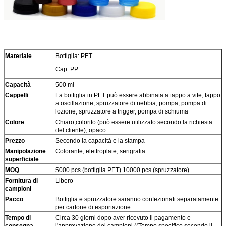
Materiale
Bottiglia: PET
Cap: PP
Capacità
500 ml
Cappelli
La bottiglia in PET può essere abbinata a tappo a vite, tappo
a oscillazione, spruzzatore di nebbia, pompa, pompa di
lozione, spruzzatore a trigger, pompa di schiuma
Colore
Chiaro,colorito (può essere utilizzato secondo la richiesta
del cliente), opaco
Prezzo
Secondo la capacità e la stampa
Manipolazione
Colorante, elettroplate, serigrafia
superficiale
MOQ
5000 pcs (bottiglia PET) 10000 pcs (spruzzatore)
Fornitura di
Libero
campioni
Pacco
Bottiglia e spruzzatore saranno confezionati separatamente
per cartone di esportazione
Tempo di
Circa 30 giorni dopo aver ricevuto il pagamento e