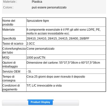
Materiale::
Plastica
Colore::
può essere personalizzato
Nome del
Spruzzatore tigre
prodotto
Materiale
Il componente essenziale è il PP, gli altri sono LDPE, PE,
molla in acciaio inossidabile ecc.
Specificità
28/410, 24/410, 28/415, 24/415, 28/400, 28/BPF
Tasso di scarico
2.0CC
Colore/lunghezza
Come personalizzato
del tubo
MOQ
1000 pcs/CTN
Opzioni di
Dimensione del cartone: 55*37,5*38cm o 60*37,5*38cm
imballaggio
Servizio OEM
- Sì.
Tempo di
Circa 25 giorni dopo aver ricevuto il deposito
consegna
Condizioni di
T/T, L/C irrevocabile a vista
pagamento