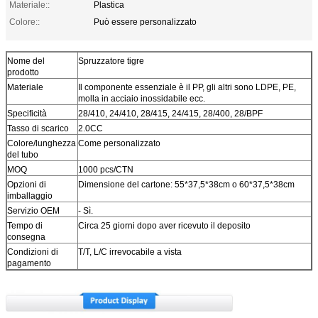
Materiale::
Plastica
Colore::
Può essere personalizzato
Nome del
Spruzzatore tigre
prodotto
Materiale
Il componente essenziale è il PP, gli altri sono LDPE, PE,
molla in acciaio inossidabile ecc.
Specificità
28/410, 24/410, 28/415, 24/415, 28/400, 28/BPF
Tasso di scarico
2.0CC
Colore/lunghezza
Come personalizzato
del tubo
MOQ
1000 pcs/CTN
Opzioni di
Dimensione del cartone: 55*37,5*38cm o 60*37,5*38cm
imballaggio
Servizio OEM
- Sì.
Tempo di
Circa 25 giorni dopo aver ricevuto il deposito
consegna
Condizioni di
T/T, L/C irrevocabile a vista
pagamento