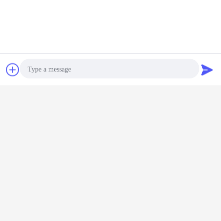
Chiacchierare
Richiedere un
preventivo
Photo
Video Call
Audio Call